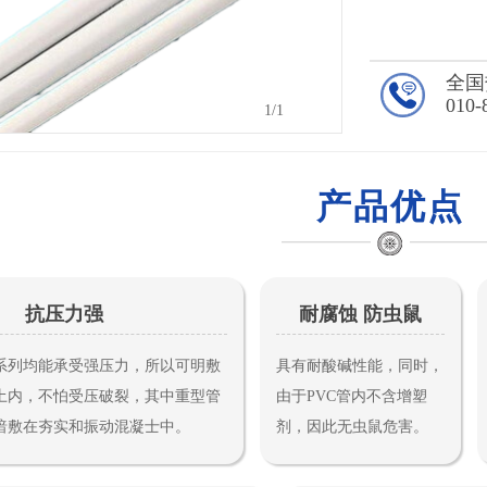
全国
010-
1
/1
产品优点
抗压力强
耐腐蚀 防虫鼠
系列均能承受强压力，所以可明敷
具有耐酸碱性能，同时，
土内，不怕受压破裂，其中重型管
由于PVC管内不含增塑
暗敷在夯实和振动混凝士中。
剂，因此无虫鼠危害。