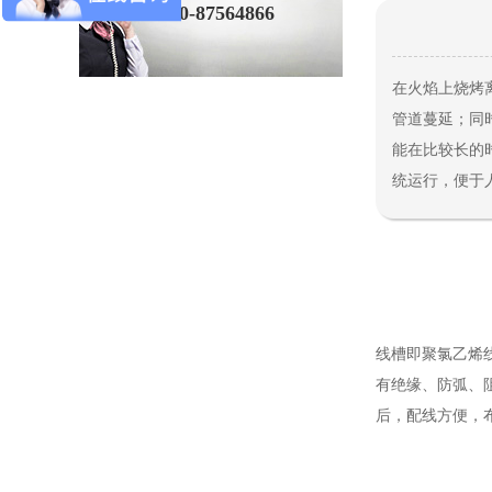
010-87564866
在火焰上烧烤
管道蔓延；同
能在比较长的
统运行，便于
线槽即聚氯乙烯线槽
有绝缘、防弧、
后，配线方便，