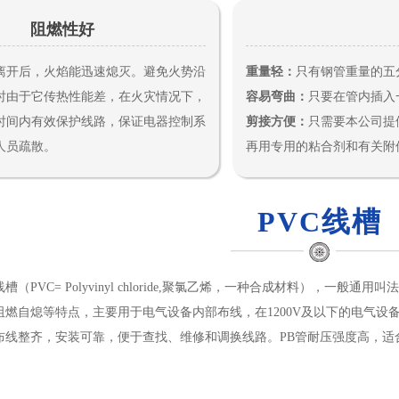
阻燃性好
离开后，火焰能迅速熄灭。避免火势沿
重量轻：
只有钢管重量的五
时由于它传热性能差，在火灾情况下，
容易弯曲：
只要在管内插入
时间内有效保护线路，保证电器控制系
剪接方便：
只需要本公司提
人员疏散。
再用专用的粘合剂和有关附
PVC线槽
（PVC= Polyvinyl chloride,聚氯乙烯，一种合成材料），一
阻燃自熄等特点，主要用于电气设备内部布线，在1200V及以下的电气
布线整齐，安装可靠，便于查找、维修和调换线路。PB管耐压强度高，适