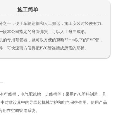
施工简单
分之一，便于车辆运输和人工搬运，施工安装时轻便有力。
一段本公司指定的弯管弹簧，可以人工弯曲成形。
供的专用截管器，就可以方便的剪断32mm以下的PVC管，
件，可快速而方便得把PVC管连接成所需的形状。
般通用叫法有行线槽，电气配线槽，走线槽等！采用PVC塑料制造，具
设备中对敷设其中的导线起机械防护和电气保护作用。使用产品
合用在空调管道系统。