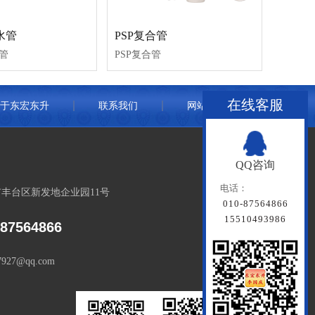
水管
PSP复合管
管
PSP复合管
在线客服
于东宏东升
联系我们
网站地图
QQ咨询
电话：
丰台区新发地企业园11号
010-87564866
15510493986
-87564866
7927@qq.com