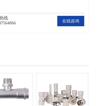
热线
在线咨询
87564866