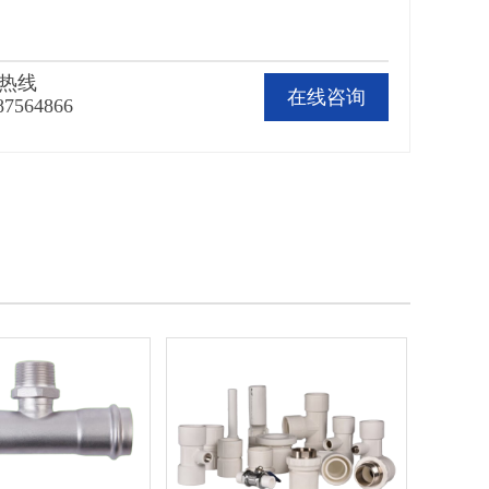
热线
在线咨询
87564866