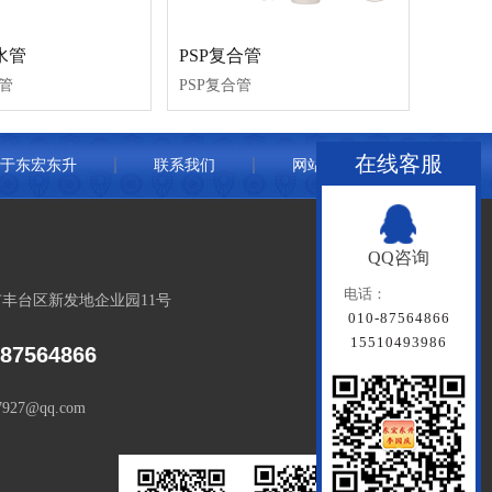
水管
PSP复合管
管
PSP复合管
在线客服
于东宏东升
联系我们
网站地图
QQ咨询
电话：
丰台区新发地企业园11号
010-87564866
15510493986
-87564866
7927@qq.com