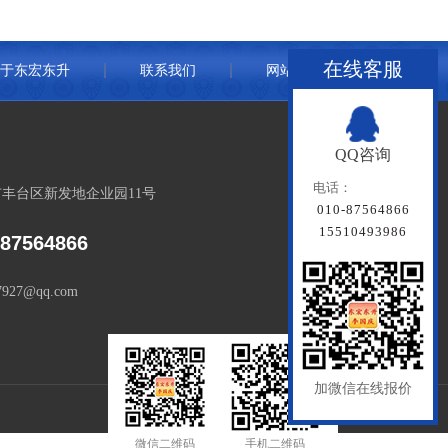
在线客服
于东宏东升
联系我们
网站地图
QQ咨询
电话：
丰台区新发地企业园11号
010-87564866
15510493986
-87564866
7927@qq.com
加微信在线报价
微信二维码
手机二维码