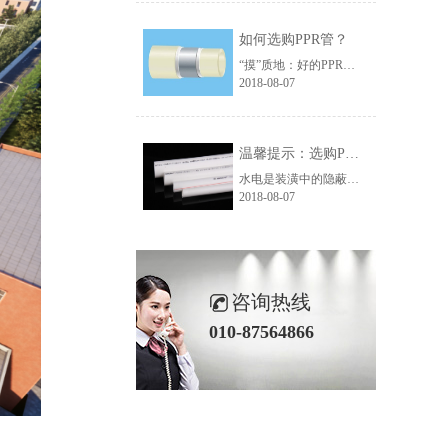
如何选购PPR管？
“摸”质地：好的PPR水管100%是PPR原料(无任何添加料)质地纯正，表面光洁，手感柔和，伪PPR管手感光滑，一般来说，颗粒粗糙的很可能掺和了杂质。
2018-08-07
温馨提示：选购PPR管时需避开的四个误区
水电是装潢中的隐蔽工程，一旦出现问题的话，那将给自己的生活带来很大的麻烦。为了确保万无一失，大家需要把握好选材关和施工关。出于健康、环保的考虑，很多人都会选用PPR管作为水管，那么选购PPR管时应避开哪些误区呢?
2018-08-07
咨询热线
010-87564866