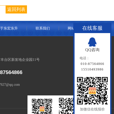
返回列表
在线客服
于东宏东升
联系我们
网站地图
QQ咨询
电话：
丰台区新发地企业园11号
010-87564866
15510493986
-87564866
7927@qq.com
加微信在线报价