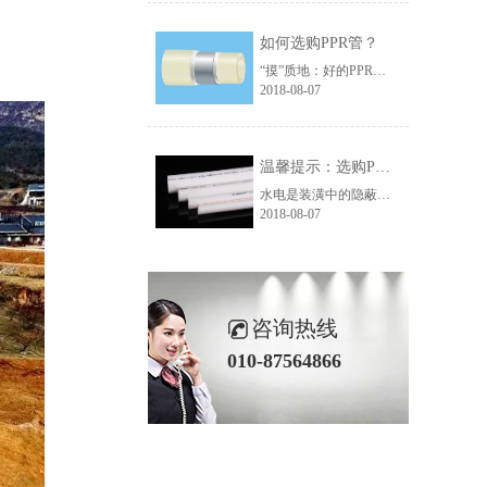
如何选购PPR管？
“摸”质地：好的PPR水管100%是PPR原料(无任何添加料)质地纯正，表面光洁，手感柔和，伪PPR管手感光滑，一般来说，颗粒粗糙的很可能掺和了杂质。
2018-08-07
温馨提示：选购PPR管时需避开的四个误区
水电是装潢中的隐蔽工程，一旦出现问题的话，那将给自己的生活带来很大的麻烦。为了确保万无一失，大家需要把握好选材关和施工关。出于健康、环保的考虑，很多人都会选用PPR管作为水管，那么选购PPR管时应避开哪些误区呢?
2018-08-07
咨询热线
010-87564866