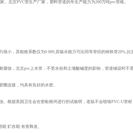
家。北京PVC管生产厂家，塑料管道的年生产能力为200万吨pvc管格。
很小，其粗糙系数仅为0.009,其输水能力可比同等管径的铸铁管20%,比
耐腐蚀，北京pvc上水管，不受水份和土壤酸碱度的影响，管道铺设时不
橡胶圈连接，均具有良好的水密。
蚀。根据美国卫生会在密歇根州进行的试验明，老鼠不会咬啮PVC-U管材
用期 贮存期 有害释发。