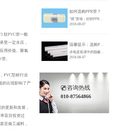
如何选购PPR管？
“摸”质地：好的PPR水管100%是PPR原料(无任何添加料)质地纯正，表面光洁，手感柔和，伪PPR管手感光滑，一般来说，颗粒粗糙的很可能掺和了杂质。
2018-08-07
3.软PVC管一般
要承受一定水压，
温馨提示：选购PPR管时需避开的四个误区
的应用价值。聚氯
水电是装潢中的隐蔽工程，一旦出现问题的话，那将给自己的生活带来很大的麻烦。为了确保万无一失，大家需要把握好选材关和施工关。出于健康、环保的考虑，很多人都会选用PPR管作为水管，那么选购PPR管时应避开哪些误区呢?
2018-08-07
水管。
，PVC型材行业
题的出现影响了产
咨询热线
010-87564866
窗的更新和发展，
润率盲目投资过
，甚至偷工减料，