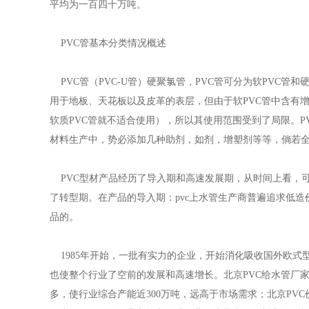
平均为一百四十万吨。
PVC管基本分类情况概述
PVC管（PVC-U管）硬聚氯管，PVC管可分为软PVC管和硬P
用于地板、天花板以及皮革的表层，但由于软PVC管中含有增
软质PVC管就不适合使用），所以其使用范围受到了局限。P
材料生产中，势必添加几种助剂，如剂，增塑剂等等，倘若全部
PVC型材产品经历了导入期和高速发展期，从时间上看，可以分别定
了转型期。在产品的导入期：pvc上水管生产商普遍追求低
品的。
1985年开始，一批有实力的企业，开始消化吸收国外欧式
也使整个行业了空前的发展和高速增长。北京PVC给水管厂家
多，使行业综合产能近300万吨，远高于市场需求；北京PV