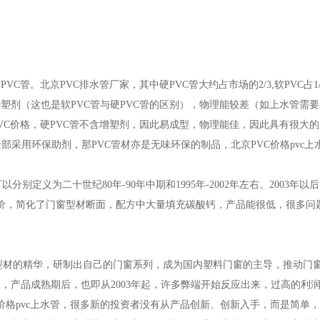
VC管。北京PVC排水管厂家，其中硬PVC管大约占市场的2/3,软PVC占1/
塑剂（这也是软PVC管与硬PVC管的区别），物理能较差（如上水管需
VC价格，硬PVC管不含增塑剂，因此易成型，物理能佳，因此具有很大
采用环保助剂，那PVC管材亦是无味环保的制品，北京PVC价格pvc上
义为二十世纪80年-90年中期和1995年-2002年左右。2003年以后
造价，简化了门窗型材断面，配方中大量填充碳酸钙，产品能很低，很多问
型材的精华，研制出自己的门窗系列，成为国内塑料门窗的主导，推动门
，产品成熟期后，也即从2003年起，许多弊端开始反应出来，过高的利
C价格pvc上水管，很多新的投资者没有从产品创新、创新入手，而是简单