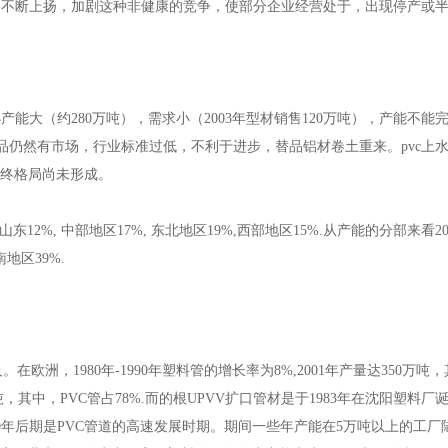
格不断上扬，加剧这种非健康的竞争，使部分企业经营处于，出现停产或
能大（约280万吨），需求小（2003年型材销售120万吨），产能不能
品仍然有市场，行业标准过低，不利于进步，替品铝材卷土重来。pvc上
，终格局尚未形成。
2%, 中部地区17%, 东北地区19%,西部地区15%.从产能的分部来看20
地区39%.
，1980年-1990年塑料管的增长率为8%,2001年产量达350万吨，
0万吨，其中，PVC管占78%.而的根UPVV扩口管材是于1983年在沈阳塑料厂
0年后期是PVC管道的高速发展时期。期间一些年产能在5万吨以上的工厂