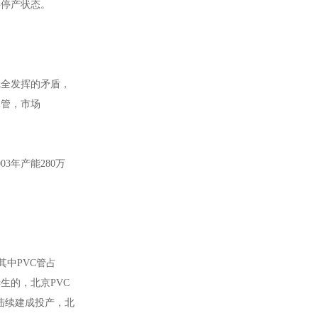
半停产状态。
完全发挥的矛盾，
水管，市场
03年产能280万
其中PVC管占
诞生的，北京PVC
陆续建成投产，北