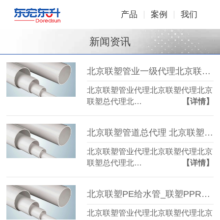
产品
案例
我们
新闻资讯
北京联塑管业一级代理北京联塑管道联塑PPR管
北京联塑管业代理北京联塑代理北京
联塑总代理北…
【详情】
北京联塑管道总代理 北京联塑pert采暖管代理
北京联塑管业代理北京联塑代理北京
联塑总代理北…
【详情】
北京联塑PE给水管_联塑PPR给水管_联塑PVC管代理
北京联塑管业代理北京联塑代理北京