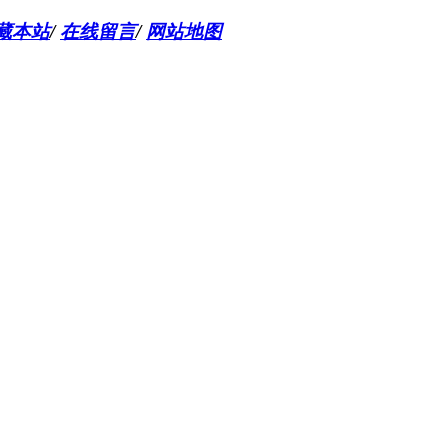
藏本站
/
在线留言
/
网站地图