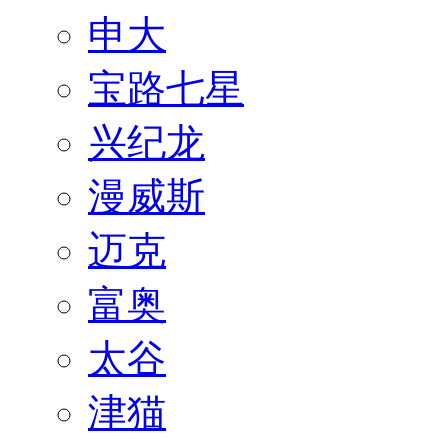
申大
宝路七星
兴纪龙
漫威斯
迈克
富奥
太谷
津猫