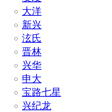
大洋
新兴
泫氏
晋林
兴华
申大
宝路七星
兴纪龙