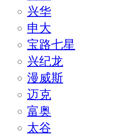
兴华
申大
宝路七星
兴纪龙
漫威斯
迈克
富奥
太谷