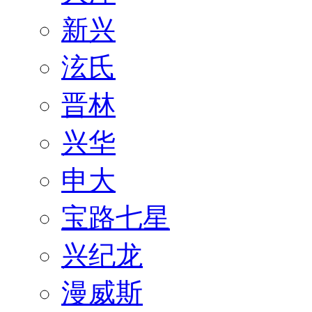
新兴
泫氏
晋林
兴华
申大
宝路七星
兴纪龙
漫威斯