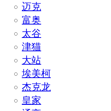
迈克
富奥
太谷
津猫
大站
埃美柯
杰克龙
皇家