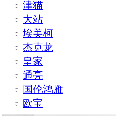
津猫
大站
埃美柯
杰克龙
皇家
通亮
国伦鸿雁
欧宝