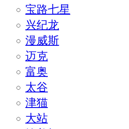
宝路七星
兴纪龙
漫威斯
迈克
富奥
太谷
津猫
大站