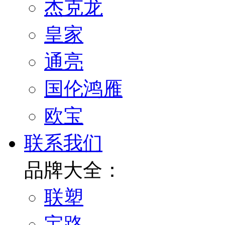
杰克龙
皇家
通亮
国伦鸿雁
欧宝
联系我们
品牌大全：
联塑
宝路