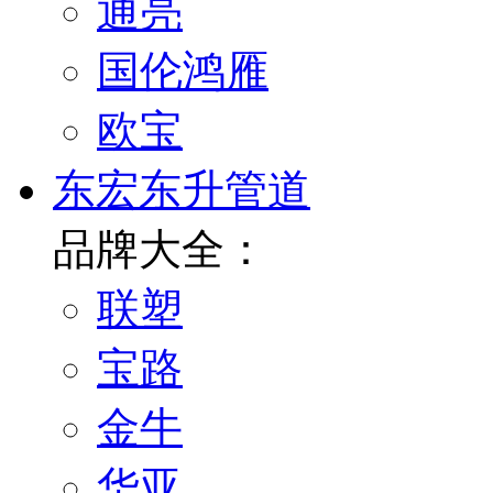
通亮
国伦鸿雁
欧宝
东宏东升管道
品牌大全：
联塑
宝路
金牛
华亚