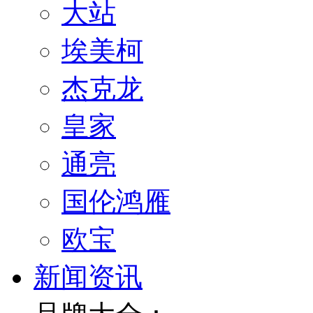
大站
埃美柯
杰克龙
皇家
通亮
国伦鸿雁
欧宝
新闻资讯