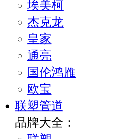
埃美柯
杰克龙
皇家
通亮
国伦鸿雁
欧宝
联塑管道
品牌大全：