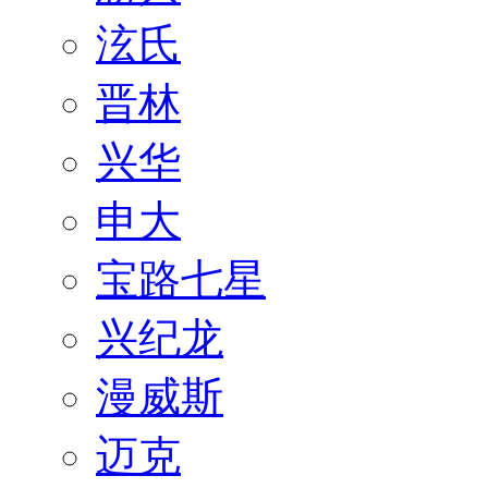
泫氏
晋林
兴华
申大
宝路七星
兴纪龙
漫威斯
迈克