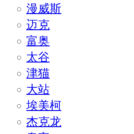
漫威斯
迈克
富奥
太谷
津猫
大站
埃美柯
杰克龙