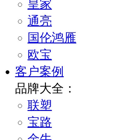
皇家
通亮
国伦鸿雁
欧宝
客户案例
品牌大全：
联塑
宝路
金牛