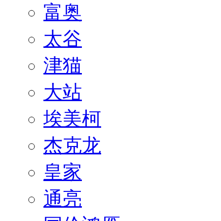
富奥
太谷
津猫
大站
埃美柯
杰克龙
皇家
通亮