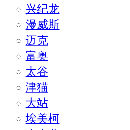
兴纪龙
漫威斯
迈克
富奥
太谷
津猫
大站
埃美柯