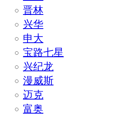
晋林
兴华
申大
宝路七星
兴纪龙
漫威斯
迈克
富奥