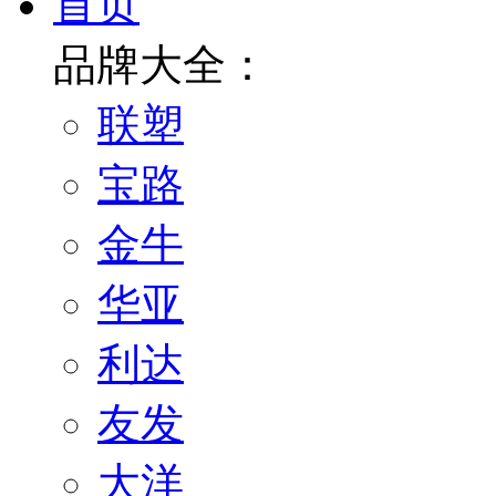
首页
品牌大全：
联塑
宝路
金牛
华亚
利达
友发
大洋