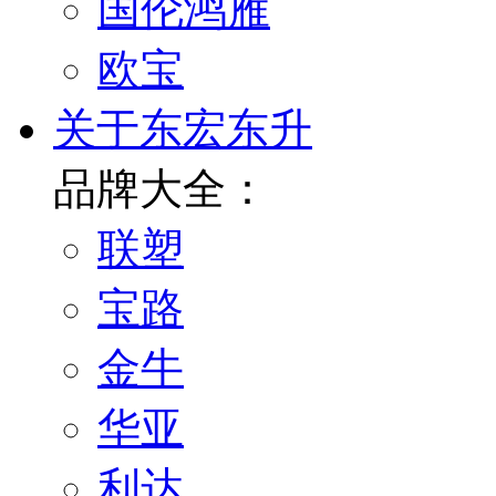
国伦鸿雁
欧宝
关于东宏东升
品牌大全：
联塑
宝路
金牛
华亚
利达