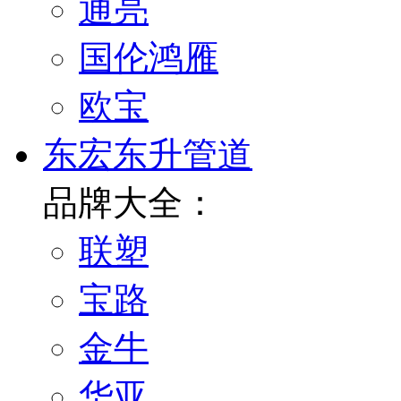
通亮
国伦鸿雁
欧宝
东宏东升管道
品牌大全：
联塑
宝路
金牛
华亚