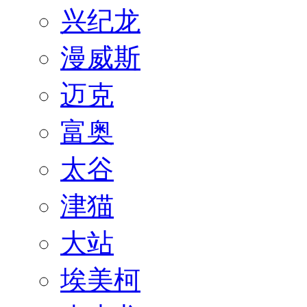
兴纪龙
漫威斯
迈克
富奥
太谷
津猫
大站
埃美柯