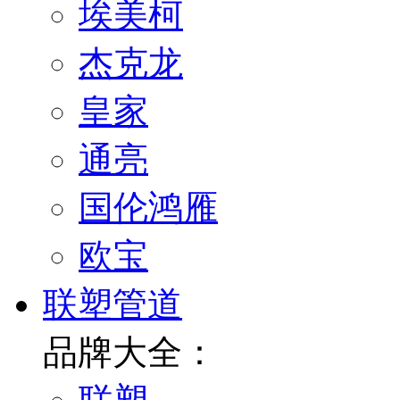
埃美柯
杰克龙
皇家
通亮
国伦鸿雁
欧宝
联塑管道
品牌大全：