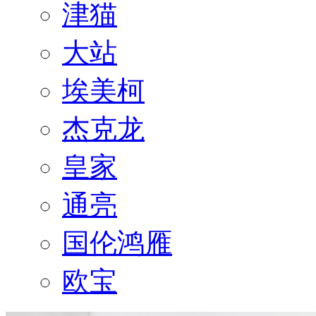
津猫
大站
埃美柯
杰克龙
皇家
通亮
国伦鸿雁
欧宝