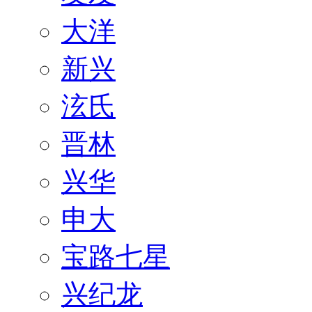
大洋
新兴
泫氏
晋林
兴华
申大
宝路七星
兴纪龙