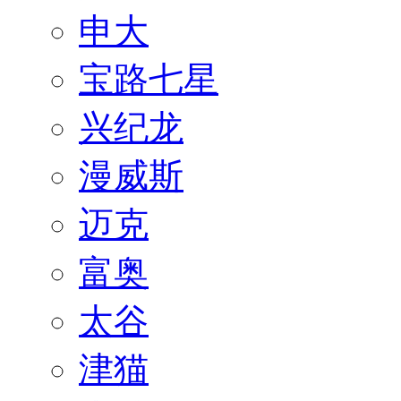
申大
宝路七星
兴纪龙
漫威斯
迈克
富奥
太谷
津猫