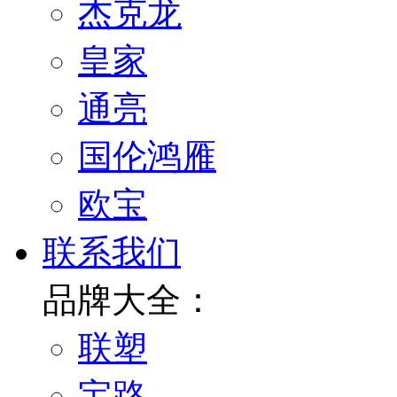
杰克龙
皇家
通亮
国伦鸿雁
欧宝
联系我们
品牌大全：
联塑
宝路