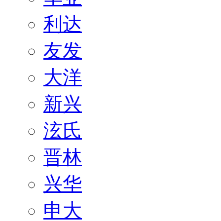
利达
友发
大洋
新兴
泫氏
晋林
兴华
申大