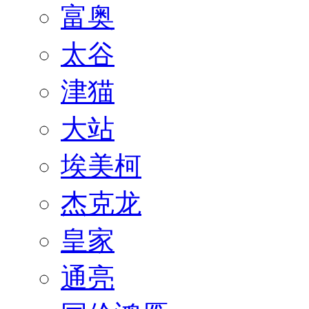
富奥
太谷
津猫
大站
埃美柯
杰克龙
皇家
通亮