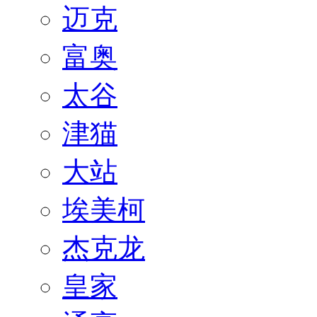
迈克
富奥
太谷
津猫
大站
埃美柯
杰克龙
皇家