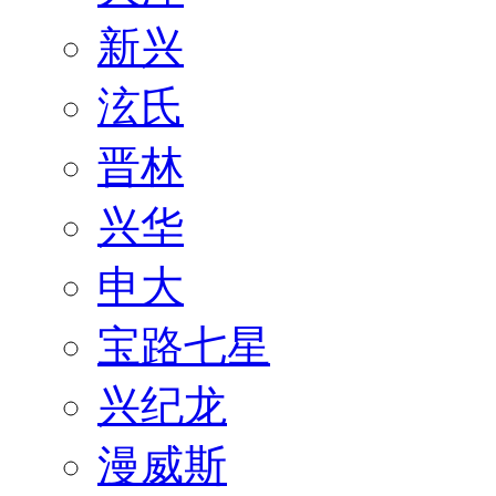
新兴
泫氏
晋林
兴华
申大
宝路七星
兴纪龙
漫威斯