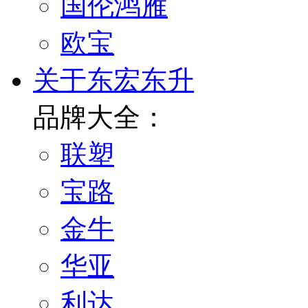
国伦鸿雁
欧宝
关于东宏东升
品牌大全：
联塑
宝路
金牛
华亚
利达