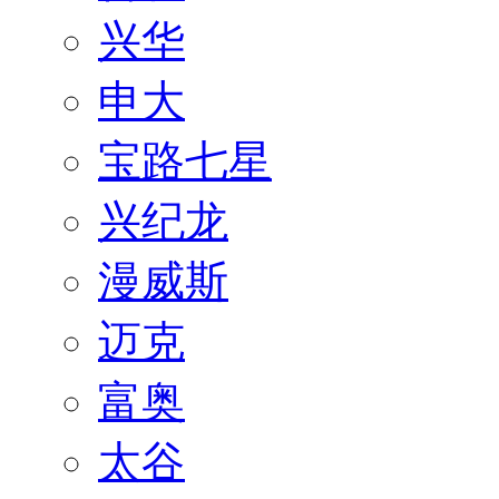
兴华
申大
宝路七星
兴纪龙
漫威斯
迈克
富奥
太谷