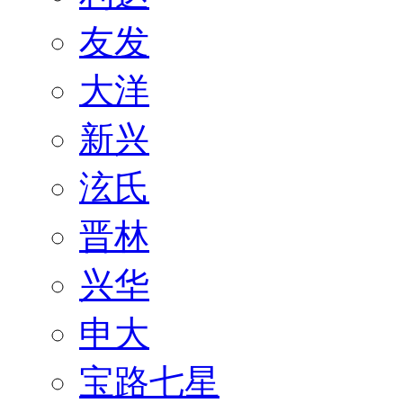
友发
大洋
新兴
泫氏
晋林
兴华
申大
宝路七星