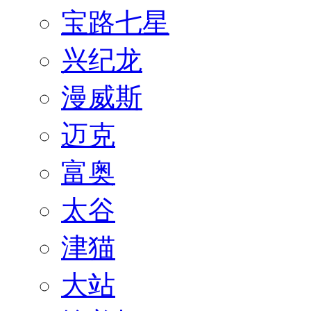
宝路七星
兴纪龙
漫威斯
迈克
富奥
太谷
津猫
大站