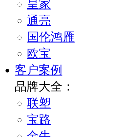
皇家
通亮
国伦鸿雁
欧宝
客户案例
品牌大全：
联塑
宝路
金牛