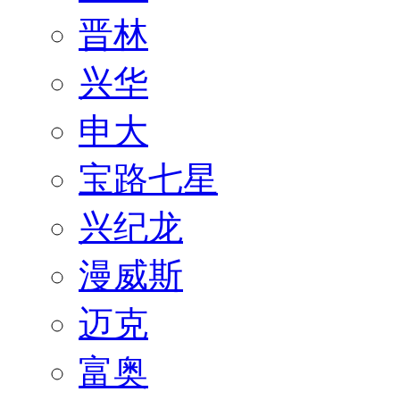
晋林
兴华
申大
宝路七星
兴纪龙
漫威斯
迈克
富奥