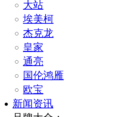
大站
埃美柯
杰克龙
皇家
通亮
国伦鸿雁
欧宝
新闻资讯