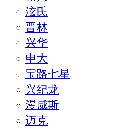
泫氏
晋林
兴华
申大
宝路七星
兴纪龙
漫威斯
迈克