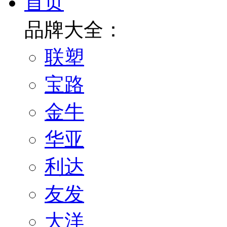
首页
品牌大全：
联塑
宝路
金牛
华亚
利达
友发
大洋