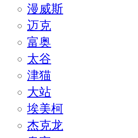
漫威斯
迈克
富奥
太谷
津猫
大站
埃美柯
杰克龙